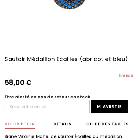
Skip
to
the
Sautoir Médaillon Ecailles (abricot et bleu)
beginning
of
the
Épuisé
images
58,00 €
gallery
Être alerté en cas de retour en stock
M'AVERTIR
DESCRIPTION
DÉTAILS
GUIDE DES TAILLES
Signé Virginie Mahé, ce sautoir Écailles au médaillon