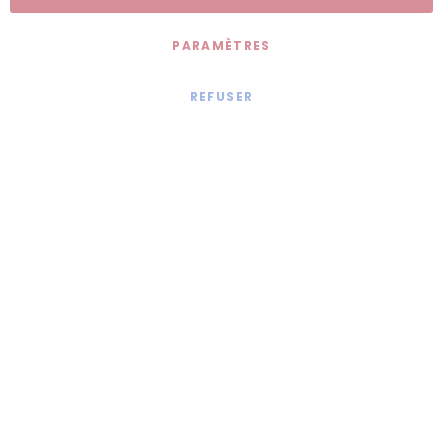
PARAMÈTRES
REFUSER
Mentions légales
© 2020 - Jollia x
Comaite