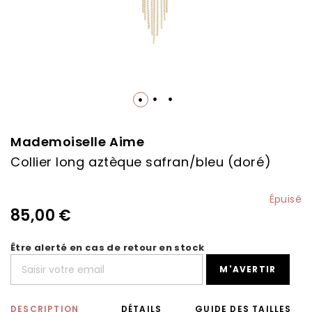
Skip
to
the
Mademoiselle Aime
beginning
Collier long aztèque safran/bleu (doré)
of
the
images
Épuisé
gallery
85,00 €
Être alerté en cas de retour en stock
M'AVERTIR
DESCRIPTION
DÉTAILS
GUIDE DES TAILLES