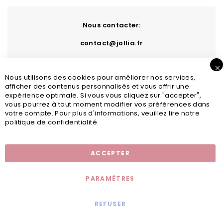
Nous contacter:
contact@jollia.fr
Nous utilisons des cookies pour améliorer nos services,
afficher des contenus personnalisés et vous offrir une
expérience optimale. Si vous vous cliquez sur "accepter",
vous pourrez à tout moment modifier vos préférences dans
votre compte. Pour plus d'informations, veuillez lire notre
politique de confidentialité.
Inscription newsletter
ACCEPTER
PARAMÈTRES
REFUSER
Mentions légales
© 2020 - Jollia x
Comaite