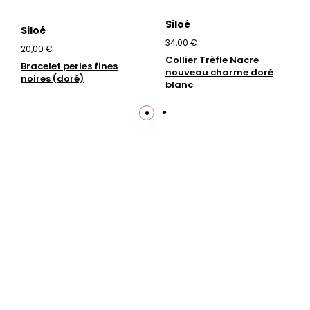
Siloé
Siloé
34,00 €
20,00 €
Collier Trèfle Nacre
Bracelet perles fines
nouveau charme doré
noires (doré)
blanc
Trustpilot