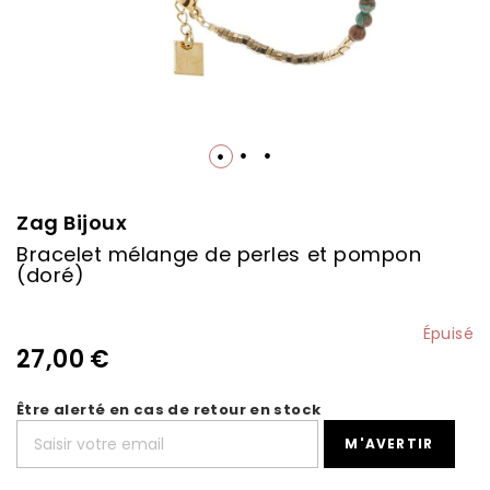
Skip
to
the
Zag Bijoux
beginning
Bracelet mélange de perles et pompon
of
(doré)
the
images
gallery
Épuisé
27,00 €
Être alerté en cas de retour en stock
M'AVERTIR