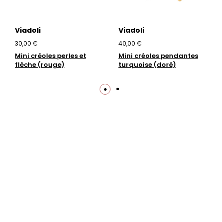
Viadoli
Viadoli
30,00 €
40,00 €
Mini créoles perles et
Mini créoles pendantes
flèche (rouge)
turquoise (doré)
Trustpilot