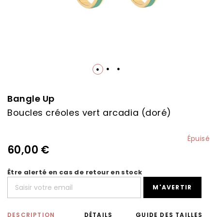
Skip
to
the
Bangle Up
beginning
Boucles créoles vert arcadia (doré)
of
the
images
Épuisé
gallery
60,00 €
Être alerté en cas de retour en stock
M'AVERTIR
DESCRIPTION
DÉTAILS
GUIDE DES TAILLES